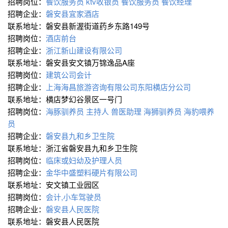
招聘岗位：
餐饮服务员
ktv收银员
餐饮服务员
餐饮经理
招聘企业：
磐安县宜家酒店
联系地址：磐安县新渥街道药乡东路149号
招聘岗位：
酒店前台
招聘企业：
浙江新山建设有限公司
联系地址：磐安县安文镇万锦逸品A座
招聘岗位：
建筑公司会计
招聘企业：
上海海昌旅游咨询有限公司东阳横店分公司
联系地址：横店梦幻谷景区一号门
招聘岗位：
海豚驯养员
主持人
兽医助理
海狮驯养员
海豹喂养
员
招聘企业：
磐安县九和乡卫生院
联系地址：浙江省磐安县九和乡卫生院
招聘岗位：
临床或妇幼及护理人员
招聘企业：
金华中盛塑料硬片有限公司
联系地址：安文镇工业园区
招聘岗位：
会计,小车驾驶员
招聘企业：
磐安县人民医院
联系地址：磐安县人民医院