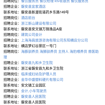
招聘岗位：
餐饮服务员
餐饮经理
ktv收银员
餐饮服务员
招聘企业：
磐安县宜家酒店
联系地址：磐安县新渥街道药乡东路149号
招聘岗位：
酒店前台
招聘企业：
浙江新山建设有限公司
联系地址：磐安县安文镇万锦逸品A座
招聘岗位：
建筑公司会计
招聘企业：
上海海昌旅游咨询有限公司东阳横店分公司
联系地址：横店梦幻谷景区一号门
招聘岗位：
海豚驯养员
海狮驯养员
主持人
海豹喂养员
兽医助
理
招聘企业：
磐安县九和乡卫生院
联系地址：浙江省磐安县九和乡卫生院
招聘岗位：
临床或妇幼及护理人员
招聘企业：
金华中盛塑料硬片有限公司
联系地址：安文镇工业园区
招聘岗位：
会计,小车驾驶员
招聘企业：
磐安县人民医院
联系地址：磐安县人民医院